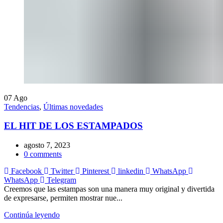
07
Ago
Tendencias
,
Últimas novedades
EL HIT DE LOS ESTAMPADOS
agosto 7, 2023
0
comments
Facebook
Twitter
Pinterest
linkedin
WhatsApp
WhatsApp
Telegram
Creemos que las estampas son una manera muy original y divertida
de expresarse, permiten mostrar nue...
Continúa leyendo