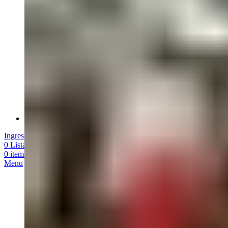
Sobre Roomie
Ingresar / Registrarme
0
Lista de Deseados
0
items
/
$
0,00
Menu