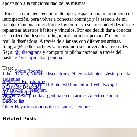
apostando a la funcionalidad de las mismas.
“En esta cuarentena encontré tiempo y espacio para un momento de
introspección, para volver a conectar conmigo y la esencia de mi
trabajo. Con una colección de invierno lista se presentó el desafío de
replantear nuestros hábitos y vínculos. Por eso decidí dar a conocer
esta colección desde otro lugar, más íntimo y personal” cuenta vía
mail la diseñadora. A través de alianzas con diferentes artistas,
fotógraf@s e ilustradores va mostrando sus novedades invernales.
Seguí
@julietagrana
y compartí tu pilcha nacional a través del
hashtag
#vestirprendaargentina
.
Tags:
Sobre Roomie
Julieta Grana
,
Nuevos diseñadores
,
Nuevos talentos
,
Vestir prenda
argentina
Ingresar / Registrarme
Facebook
Twitter
Pinterest
linkedin
WhatsApp
0
Lista de Deseados
WhatsApp
Telegram
0
items
/
$
0,00
Newer
Vestir prenda argentina en el carrete: Acento de autor
Menu
Back to list
Older
Hay otros modos de consumo, siempre.
Related Posts