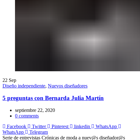
22
Sep
Diseño independiente
,
Nuevos diseñadores
5 preguntas con Bernarda Julia Martín
septiembre 22, 2020
0
comments
Facebook
Twitter
Pinterest
linkedin
WhatsApp
WhatsApp
Telegram
Serie de entrevistas Crónicas de moda a nuev@s diseñador@s