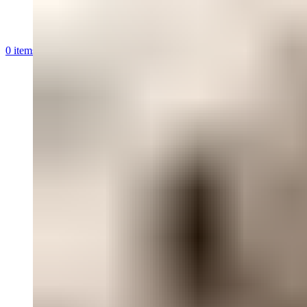
0
items
/
$
0,00