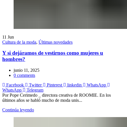
11
Jun
Cultura de la moda
,
Últimas novedades
Y si dejáramos de vestirnos como mujeres u
hombres?
junio 11, 2025
0
comments
Facebook
Twitter
Pinterest
linkedin
WhatsApp
WhatsApp
Telegram
Por Pope Cerimedo _ directora creativa de ROOMIE. En los
últimos años se habló mucho de moda unis...
Continúa leyendo