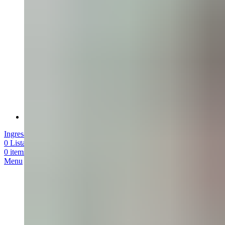
Sobre Roomie
Ingresar / Registrarme
0
Lista de Deseados
0
items
/
$
0,00
Menu