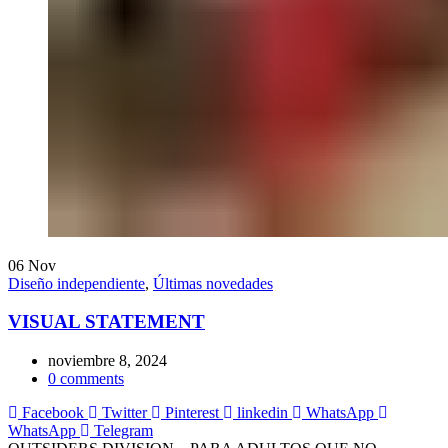
06
Nov
Diseño independiente
,
Últimas novedades
VISUAL STATEMENT
noviembre 8, 2024
0
comments
Facebook
Twitter
Pinterest
linkedin
WhatsApp
WhatsApp
Telegram