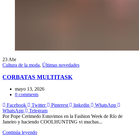
23
Abr
Cultura de la moda
,
Últimas novedades
CORBATAS MULTITASK
mayo 13, 2026
0
comments
Facebook
Twitter
Pinterest
linkedin
WhatsApp
WhatsApp
Telegram
Por Pope Cerimedo Estuvimos en la Fashion Week de Río de
Janeiro y haciendo COOLHUNTING vi muchas...
Continúa leyendo