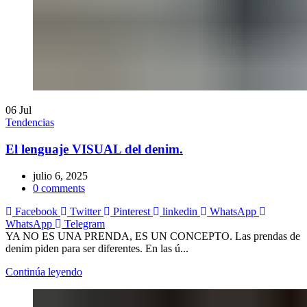
06
Jul
Tendencias
El lenguaje VISUAL del denim.
julio 6, 2025
0
comments
Facebook
Twitter
Pinterest
linkedin
WhatsApp
WhatsApp
Telegram
YA NO ES UNA PRENDA, ES UN CONCEPTO. Las prendas de
denim piden para ser diferentes. En las ú...
Continúa leyendo