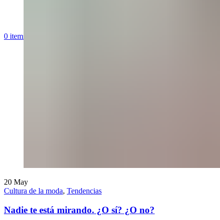
0
items
/
$
0,00
20
May
Cultura de la moda
,
Tendencias
Nadie te está mirando. ¿O sí? ¿O no?