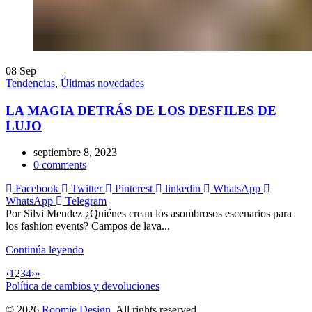
08
Sep
Tendencias
,
Últimas novedades
LA MAGIA DETRÁS DE LOS DESFILES DE
LUJO
septiembre 8, 2023
0
comments
Facebook
Twitter
Pinterest
linkedin
WhatsApp
WhatsApp
Telegram
Por Silvi Mendez ¿Quiénes crean los asombrosos escenarios para
los fashion events? Campos de lava...
Continúa leyendo
‹
1
2
3
4
›
»
Política de cambios y devoluciones
© 2026
Roomie Design
. All rights reserved