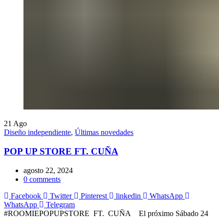
21
Ago
Diseño independiente
,
Últimas novedades
POP UP STORE FT. CUÑA
agosto 22, 2024
0
comments
Facebook
Twitter
Pinterest
linkedin
WhatsApp
WhatsApp
Telegram
#ROOMIEPOPUPSTORE FT. CUÑA El próximo Sábado 24