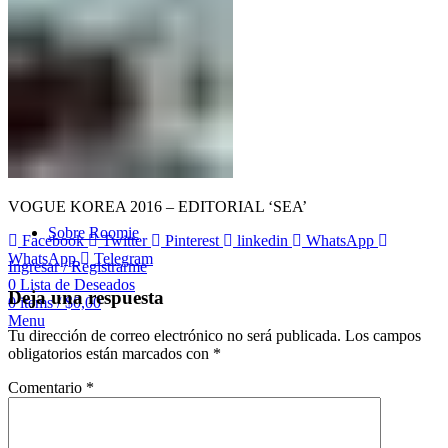
VOGUE KOREA 2016 – EDITORIAL ‘SEA’
Sobre Roomie
Facebook
Twitter
Pinterest
linkedin
WhatsApp
WhatsApp
Telegram
Ingresar / Registrarme
0
Lista de Deseados
Deja una respuesta
0
items
/
$
0,00
Menu
Tu dirección de correo electrónico no será publicada.
Los campos
obligatorios están marcados con
*
Comentario
*