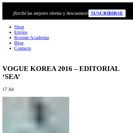
¡Recibí las mejores ofertas y descuentos!
SUSCRIBIRSE
Shop
Envíos
Roomie Academia
Blog
Contacto
VOGUE KOREA 2016 – EDITORIAL
‘SEA’
17
Jul